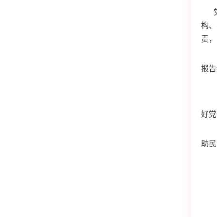
构、
责，
报告
好党
助民