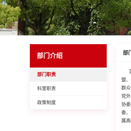
部
部门介绍
部门职责
盟、
群众
科室职责
党外
政策制度
协委
委、
属高